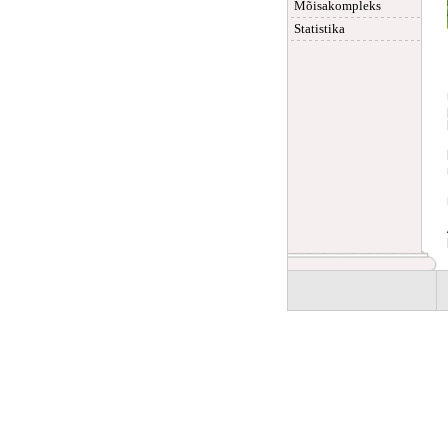
Mõisakompleks
Statistika
Eesti mõisad