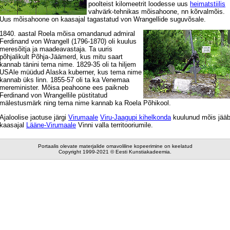
poolteist kilomeetrit loodesse uus
heimatstiilis
vahvärk-tehnikas mõisahoone, nn kõrvalmõis.
Uus mõisahoone on kaasajal tagastatud von Wrangellide suguvõsale.
1840. aastal Roela mõisa omandanud admiral
Ferdinand von Wrangell (1796-1870) oli kuulus
meresõitja ja maadeavastaja. Ta uuris
põhjalikult Põhja-Jäämerd, kus mitu saart
kannab tänini tema nime. 1829-35 oli ta hiljem
USAle müüdud Alaska kuberner, kus tema nime
kannab üks linn. 1855-57 oli ta ka Venemaa
mereminister. Mõisa peahoone ees paikneb
Ferdinand von Wrangellile püstitatud
mälestusmärk ning tema nime kannab ka Roela Põhikool.
Ajaloolise jaotuse järgi
Virumaale
Viru-Jaagupi kihelkonda
kuulunud mõis jää
kaasajal
Lääne-Virumaale
Vinni valla territooriumile.
Portaalis olevate materjalide omavoliline kopeerimine on keelatud
Copyright 1999-2021 © Eesti Kunstiakadeemia.