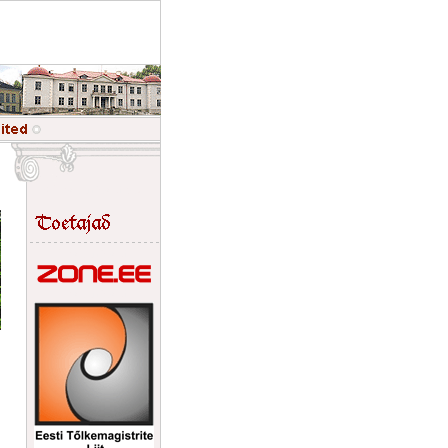
< Eesti mõisad br>
Eesti mõisad
Eesti mõisad