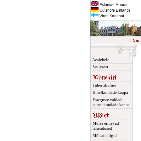
Estonian Manors
Gutshöfe Estlands
Viron Kartanot
Avalehele
Sisukaart
Tähestikuline
Kihelkondade kaupa
Praeguste valdade
ja maakondade kaupa
Mõisa erinevad
tähendused
Mõisate liigid