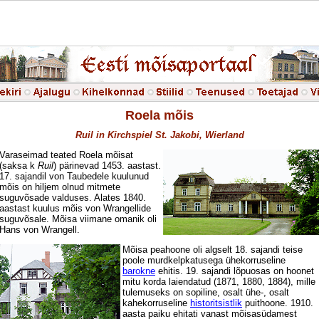
Roela mõis
Ruil in Kirchspiel St. Jakobi, Wierland
Varaseimad teated Roela mõisat
(saksa k
Ruil
) pärinevad 1453. aastast.
17. sajandil von Taubedele kuulunud
mõis on hiljem olnud mitmete
suguvõsade valduses. Alates 1840.
aastast kuulus mõis von Wrangellide
suguvõsale. Mõisa viimane omanik oli
Hans von Wrangell.
Mõisa peahoone oli algselt 18. sajandi teise
poole murdkelpkatusega ühekorruseline
barokne
ehitis. 19. sajandi lõpuosas on hoonet
mitu korda laiendatud (1871, 1880, 1884), mille
tulemuseks on sopiline, osalt ühe-, osalt
kahekorruseline
historitsistlik
puithoone. 1910.
aasta paiku ehitati vanast mõisasüdamest