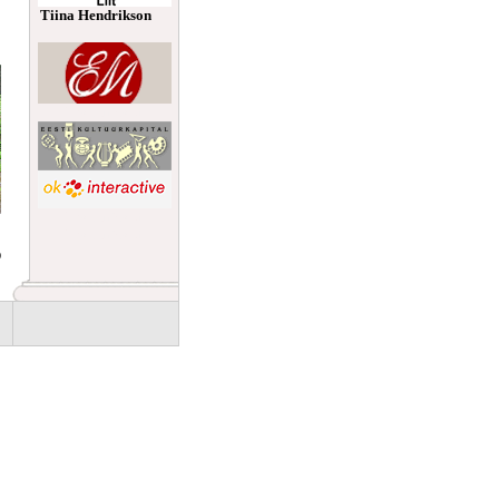
Tiina Hendrikson
Eesti mõisad
Eesti mõisad
Eesti mõisad
b